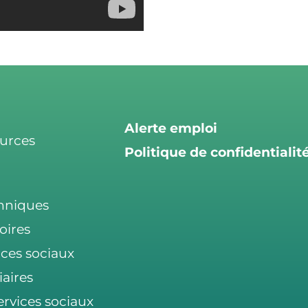
Alerte emploi
ources
Politique de confidentialit
chniques
oires
ices sociaux
iaires
ervices sociaux