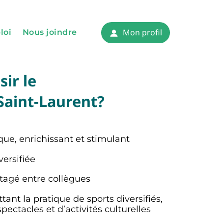
Mon profil
loi
Nous joindre
humaines et finances
ir le
s
Saint-Laurent?
ciaux
 sociaux
ue, enrichissant et stimulant
ersifiée
rtagé entre collègues
ant la pratique de sports diversifiés,
spectacles et d’activités culturelles