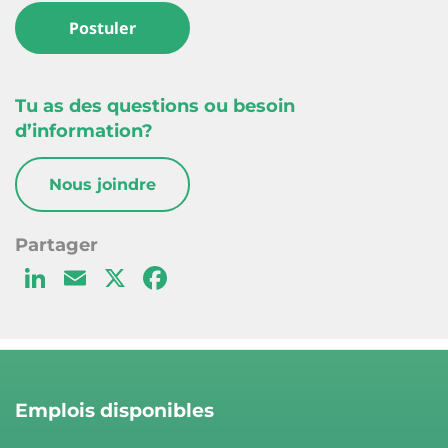
Postuler
Tu as des questions ou besoin
d’information?
Nous joindre
Li
E
X
F
n
m
a
k
ai
c
e
l
e
d
b
Emplois disponibles
I
o