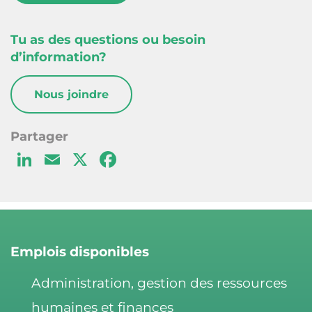
Tu as des questions ou besoin
d’information?
Nous joindre
Li
E
X
F
n
m
a
k
ai
c
e
l
e
d
b
Emplois disponibles
I
o
Administration, gestion des ressources
n
o
humaines et finances