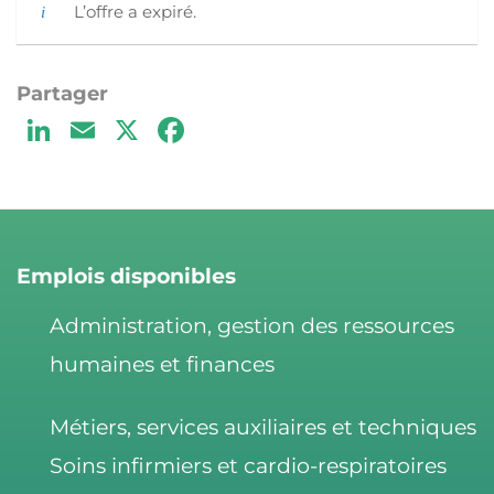
L’offre a expiré.
Li
E
X
F
n
m
a
k
ai
c
e
l
e
d
b
Emplois disponibles
I
o
Administration, gestion des ressources
n
o
humaines et finances
k
Métiers, services auxiliaires et techniques
Soins infirmiers et cardio-respiratoires