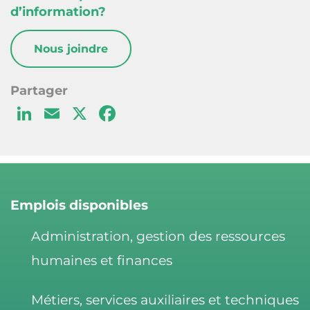
d’information?
Nous joindre
Li
E
X
F
n
m
a
k
ai
c
e
l
e
d
b
Emplois disponibles
I
o
Administration, gestion des ressources
n
o
humaines et finances
k
Métiers, services auxiliaires et techniques