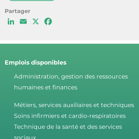
Li
E
X
F
n
m
a
k
ai
c
e
l
e
d
b
Emplois disponibles
I
o
Administration, gestion des ressources
n
o
humaines et finances
k
Métiers, services auxiliaires et techniques
Soins infirmiers et cardio-respiratoires
Technique de la santé et des services
sociaux