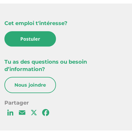
Cet emploi t'intéresse?
Postuler
Tu as des questions ou besoin
d’information?
Nous joindre
Li
E
X
F
n
m
a
k
ai
c