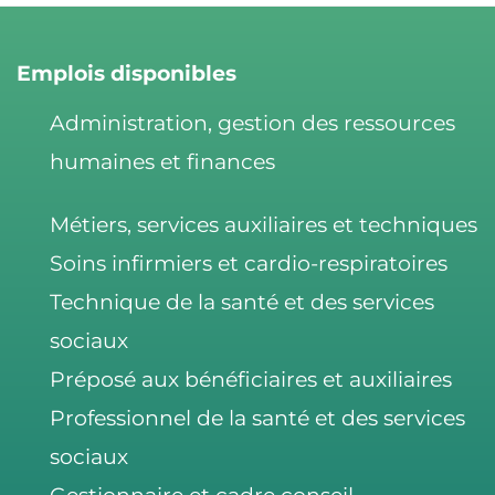
e
l
e
d
b
Emplois disponibles
I
o
Administration, gestion des ressources
n
o
humaines et finances
k
Métiers, services auxiliaires et techniques
Soins infirmiers et cardio-respiratoires
Technique de la santé et des services
sociaux
Préposé aux bénéficiaires et auxiliaires
Professionnel de la santé et des services
sociaux