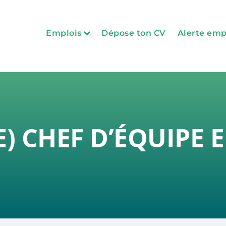
Emplois
Dépose ton CV
Alerte emp
Administration, gestion des ressources 
Métiers, services auxiliaires et technique
Soins infirmiers et cardio-respiratoires
Technique de la santé et des services so
E) CHEF D’ÉQUIPE
Professionnel de la santé et des services
Préposé aux bénéficiaires et auxiliaires
Gestionnaire et cadre conseil
Voir toutes nos offres d’emploi