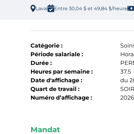
Laval
Entre 30,04 $ et 49,84 $/heure
Catégorie :
Soins
Période salariale :
Hora
Durée :
PER
Heures par semaine :
37.5
Date d'affichage :
du 2
Quart de travail :
SOI
Numéro d’affichage :
2026
Mandat