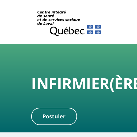
INFIRMIER(ÈR
Postuler
|