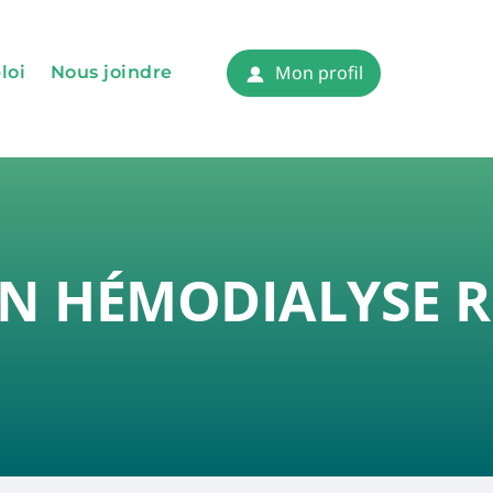
Mon profil
loi
Nous joindre
humaines et finances
s
ciaux
 EN HÉMODIALYSE 
 sociaux