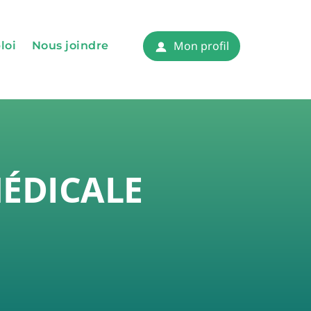
Mon profil
loi
Nous joindre
humaines et finances
s
ciaux
MÉDICALE
 sociaux