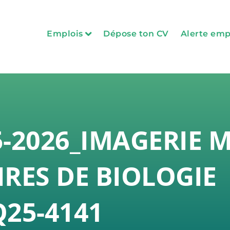
Emplois
Dépose ton CV
Alerte emp
Administration, gestion des ressources 
Métiers, services auxiliaires et technique
Soins infirmiers et cardio-respiratoires
Technique de la santé et des services so
-2026_IMAGERIE 
Professionnel de la santé et des services
Préposé aux bénéficiaires et auxiliaires
RES DE BIOLOGIE
Gestionnaire et cadre conseil
Voir toutes nos offres d’emploi
25-4141