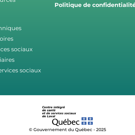
Politique de confidentialit
chniques
oires
ices sociaux
iaires
ervices sociaux