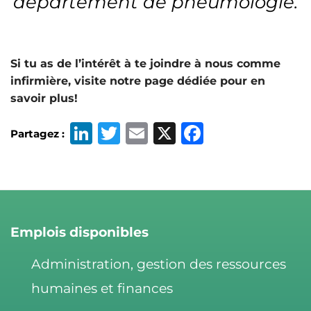
département de pneumologie.
Si tu as de l’intérêt à te joindre à nous comme
infirmière, visite notre page dédiée pour en
savoir plus!
Li
T
E
X
F
Partagez :
n
w
m
a
k
it
ai
c
e
t
l
e
d
e
b
Emplois disponibles
I
r
o
n
o
Administration, gestion des ressources
k
humaines et finances