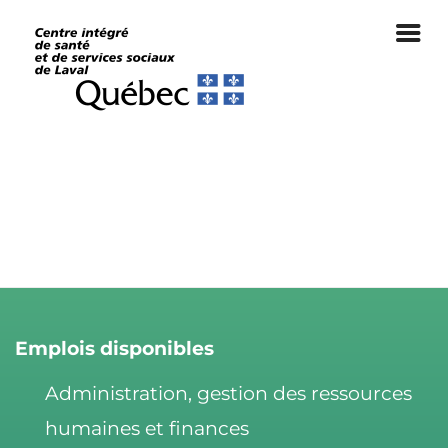
PRÉPOSÉE AU SERVICE ALIMENTAIRE
14 octobre 2023
Annie, préposée au Service alimentaire
Emplois disponibles
Administration, gestion des ressources
humaines et finances